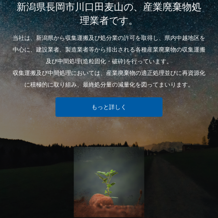
新潟県長岡市川口田麦山の、産業廃棄物処
理業者です。
当社は、新潟県から収集運搬及び処分業の許可を取得し、県内中越地区を
中心に、建設業者、製造業者等から排出される各種産業廃棄物の収集運搬
及び中間処理(造粒固化・破砕)を行っています。
収集運搬及び中間処理においては、産業廃棄物の適正処理並びに再資源化
に積極的に取り組み、最終処分量の減量化を図ってまいります。
もっと詳しく